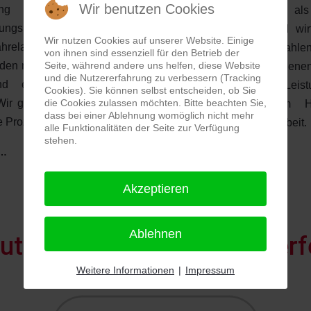
Wir benutzen Cookies
tung für den gesamten
einem für Kunden als
itungsprozess übernehmen.
Lieferanten fairen und wirt
Wir nutzen Cookies auf unserer Website. Einige
ahrelange Erfahrung unserer
Kostenniveau. Wir bezahlen
von ihnen sind essenziell für den Betrieb der
Seite, während andere uns helfen, diese Website
rden mögliche Fehlerquellen
und Gehälter und verdiene
und die Nutzererfahrung zu verbessern (Tracking
d eliminiert, bevor sie
mit handwerklichen Leistu
Cookies). Sie können selbst entscheiden, ob Sie
die Cookies zulassen möchten. Bitte beachten Sie,
Wir garantieren sichere und
und nicht mit dem H
dass bei einer Ablehnung womöglich nicht mehr
e Prozesse
ausländischer Fremdarbeit.
alle Funktionalitäten der Seite zur Verfügung
stehen.
 …
Weiterlesen …
Akzeptieren
Ablehnen
ut: Komplettservice für perf
Weitere Informationen
|
Impressum