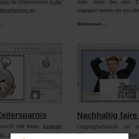
ungen
für Unternehmen
in der
viele Jahre bei uns. E
ldbearbeitung an
.
engagiert setzen wir uns alle
 …
Weiterlesen …
eitersparnis
Nachhaltig faire
vice24 hilft Ihnen,
kostbare
ClippingService24 ist
 zu sparen,
indem wir die
Dienstleister mit günstigen