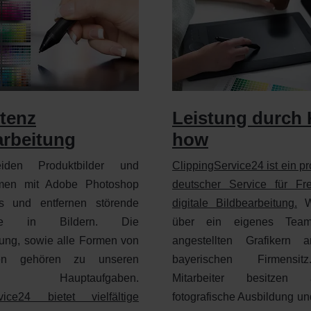
tenz
Leistung durch
arbeitung
how
iden Produktbilder und
ClippingService24 ist ein pr
men mit Adobe Photoshop
deutscher Service für Fre
s und entfernen störende
digitale Bildbearbeitung.
Wi
ünde in Bildern. Die
über ein eigenes Tea
lung, sowie alle Formen von
angestellten Grafikern
chen gehören zu unseren
bayerischen Firmensi
en Hauptaufgaben.
Mitarbeiter besitzen
vice24 bietet vielfältige
fotografische Ausbildung un