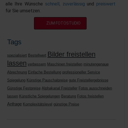
alle Ihre Wünsche
schnell,
zuverlässig
und
preiswert
für Sie umsetzen.
ZUM FOTOSTUDIO
Tags
Bilder freistellen
spezialisiert
Bestellwert
lassen
verbessern
Maschinen freistellen
minutengenaue
Abrechnung
Einfache Bestellung
professioneller Service
Spiegelung
Künstige Pauschalpreise
gute Freistellergebnisse
Günstige Festpreise
Alphakanal Freisteller
Fotos ausschneiden
lassen
Künstliche Spiegelungen
Beratung
Fotos freistellen
Anfrage
Komplexitätslevel
günstige Preise