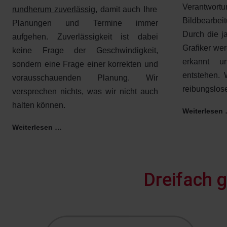
Verantwor
rundherum zuverlässig,
damit auch Ihre
Bildbearbe
Planungen und Termine immer
Durch die j
aufgehen. Zuverlässigkeit ist dabei
Grafiker we
keine Frage der Geschwindigkeit,
erkannt un
sondern eine Frage einer korrekten und
entstehen. 
vorausschauenden Planung. Wir
reibungslos
versprechen nichts, was wir nicht auch
halten können.
Weiterlesen
Weiterlesen …
Dreifach g