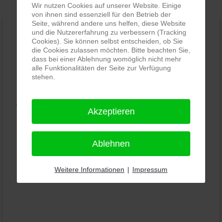
Wir nutzen Cookies auf unserer Website. Einige
von ihnen sind essenziell für den Betrieb der
Seite, während andere uns helfen, diese Website
und die Nutzererfahrung zu verbessern (Tracking
Cookies). Sie können selbst entscheiden, ob Sie
PRO-ducto GmbH
, Fotografie und Bildbearbeitung in
die Cookies zulassen möchten. Bitte beachten Sie,
dass bei einer Ablehnung womöglich nicht mehr
Lichtenau
alle Funktionalitäten der Seite zur Verfügung
5,0
⭐⭐⭐⭐⭐
bei
144 Google-Rezensionen
(Stand
stehen.
11.01.2026)
Alle Rezensionen ansehen
|
Bewertung abgeben
Akzeptieren
Ablehnen
Weitere Informationen
|
Impressum