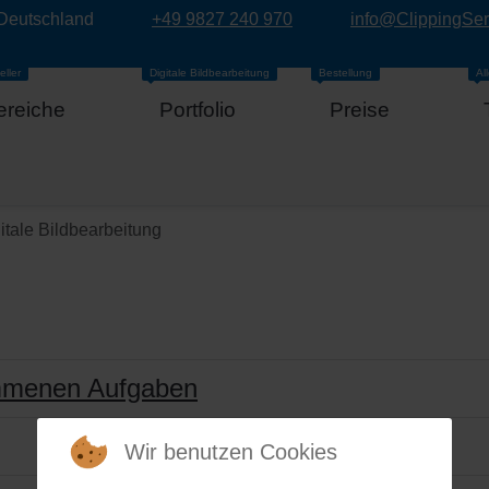
 Deutschland
+49 9827 240 970
info@ClippingSe
eller
Digitale Bildbearbeitung
Bestellung
Al
ereiche
Portfolio
Preise
itale Bildbearbeitung
nommenen Aufgaben
Wir benutzen Cookies