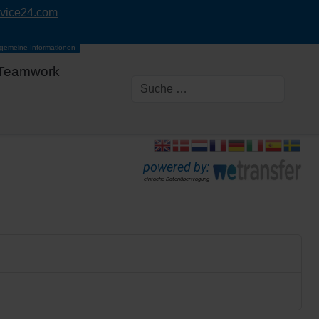
rvice24.com
lgemeine Informationen
Teamwork
powered by:
einfache Datenübertragung