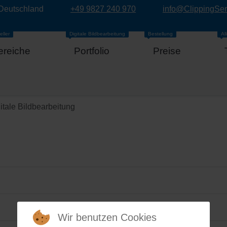
 Deutschland
+49 9827 240 970
info@ClippingSe
eller
Digitale Bildbearbeitung
Bestellung
Al
ereiche
Portfolio
Preise
itale Bildbearbeitung
Wir benutzen Cookies