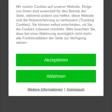
Wir nutzen Cookies auf unserer Website. Einige
von ihnen sind essenziell für den Betrieb der
Seite, während andere uns helfen, diese Website
und die Nutzererfahrung zu verbessern (Tracking
PRO-ducto GmbH
, Fotografie und Bildbearbeitung in
Cookies). Sie können selbst entscheiden, ob Sie
die Cookies zulassen möchten. Bitte beachten Sie,
Lichtenau
dass bei einer Ablehnung womöglich nicht mehr
5,0
⭐⭐⭐⭐⭐
bei
144 Google-Rezensionen
alle Funktionalitäten der Seite zur Verfügung
(Stand
stehen.
11.01.2026)
Alle Rezensionen ansehen
|
Bewertung abgeben
Akzeptieren
Ablehnen
Weitere Informationen
|
Impressum