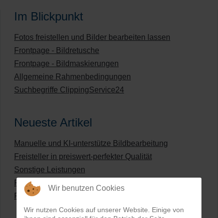
Im Blickpunkt
Fotos freistellen und Bilder bearbeiten lassen
Frontpage - Bildretusche
Frontpage - Bildmaskierungen
Allgemeine Rahmenbedingungen
Suchbegriffe ClippingService24
Neueste Artikel
Manuelle und KI-unterstütze Bildbearbeitung
Freisteller in preiswert-perfekter Qualität
Sonstige Leistungen
Produkte umfärben
Wir benutzen Cookies
Preisliste für digitale Bildbearbeitung
Wir nutzen Cookies auf unserer Website. Einige von