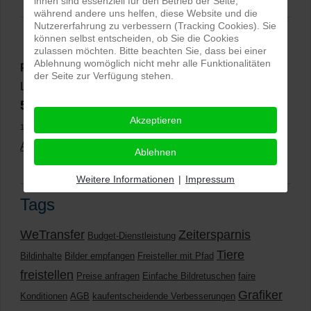
ihnen sind essenziell für den Betrieb der Seite,
während andere uns helfen, diese Website und die
Nutzererfahrung zu verbessern (Tracking Cookies). Sie
können selbst entscheiden, ob Sie die Cookies
zulassen möchten. Bitte beachten Sie, dass bei einer
Ablehnung womöglich nicht mehr alle Funktionalitäten
PRO-ducto GmbH
, Fotografie und Bildbearbeitung in
der Seite zur Verfügung stehen.
Lichtenau
5,0
⭐⭐⭐⭐⭐
bei
144 Google-Rezensionen
(Stand
Akzeptieren
11.01.2026)
Alle Rezensionen ansehen
|
Bewertung abgeben
Ablehnen
Weitere Informationen
|
Impressum
Tags
WeTransfer
Zeitersparnis
Budget-Dienstleistung
Tiere
Bildinhalte
Bilder empfangen
Freisteller mit Pfad
freistellen
Preise anfragen
Einfache Bildretuschen
faire
Grafiker
Konditionen
AGB
kaufentscheidende Verbesserungen