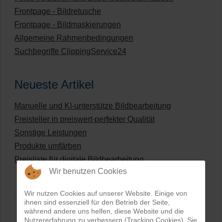
Frontpage - Bildretusche
Frontpage - Bildmaskierungen
Allgemeine Rahmenbedingungen
Suchbegriffe ClippingService24
Neueste Artikel
Manuelle und KI-unterstütze Bildbearbeitung
Freisteller in preiswert-perfekter Qualität
Sonstige Leistungen
Produkte umfärben
Preisliste für digitale Bildbearbeitung
Wir benutzen Cookies
Wir nutzen Cookies auf unserer Website. Einige von
ihnen sind essenziell für den Betrieb der Seite,
während andere uns helfen, diese Website und die
Nutzererfahrung zu verbessern (Tracking Cookies). Sie