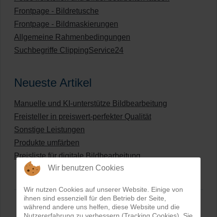
Frontpage - Bildretusche
Frontpage - Bildmaskierungen
Allgemeine Rahmenbedingungen
Suchbegriffe ClippingService24
Neueste Artikel
Manuelle und KI-unterstütze Bildbearbeitung
Freisteller in preiswert-perfekter Qualität
Sonstige Leistungen
Produkte umfärben
Preisliste für digitale Bildbearbeitung
Wir benutzen Cookies
Wir nutzen Cookies auf unserer Website. Einige von
ihnen sind essenziell für den Betrieb der Seite,
während andere uns helfen, diese Website und die
Nutzererfahrung zu verbessern (Tracking Cookies). Sie