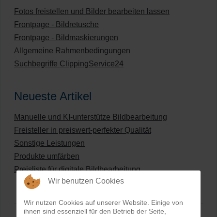
Fotos freistellen und Bilder bearbeiten lassen
Frontpage - Bildretusche
Frontpage - Bildmaskierungen
Allgemeine Rahmenbedingungen
Suchbegriffe ClippingService24
Neueste Artikel
Manuelle und KI-unterstütze Bildbearbeitung
Freisteller in preiswert-perfekter Qualität
Sonstige Leistungen
Produkte umfärben
Preisliste für digitale Bildbearbeitung
Wir benutzen Cookies
Wir nutzen Cookies auf unserer Website. Einige von
ihnen sind essenziell für den Betrieb der Seite,