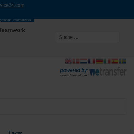
rvice24.com
lgemeine Informationen
Teamwork
powered by:
einfache Datenübertragung
Tags