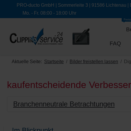
PRO-ducto GmbH | Sommerleite 3 | 91586 Lichtenau |
Mo. - Fr. 08:00 - 18:00 Uhr
Freist
B
FAQ
Aktuelle Seite:
Startseite
Bilder freistellen lassen
Dig
kaufentscheidende Verbesse
Branchenneutrale Betrachtungen
Im Blickpunkt