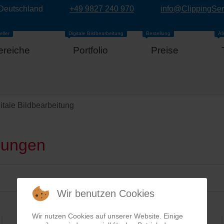
 Deutschland
+49 9827 240 970
info@ClippingSe
eller
Digitale Bildbearbeitung
Bestellung
Al
ereiche
Portfolio
Preise
itale Bildbearbeitung
rungen
Wir benutzen Cookies
Wir nutzen Cookies auf unserer Website. Einige