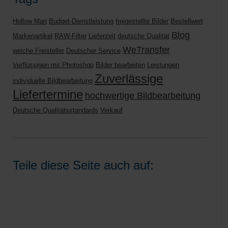
Hollow Man
Budget-Dienstleistung
freigestellte Bilder
Bestellwert
Blog
Markenartikel
RAW-Filter
Lieferzeit
deutsche Qualität
WeTransfer
weiche Freisteller
Deutscher Service
Verflüssigen mit Photoshop
Bilder bearbeiten
Leistungen
Zuverlässige
individuelle Bildbearbeitung
Liefertermine
hochwertige Bildbearbeitung
Deutsche Qualitätsstandards
Verkauf
Teile diese Seite auch auf: