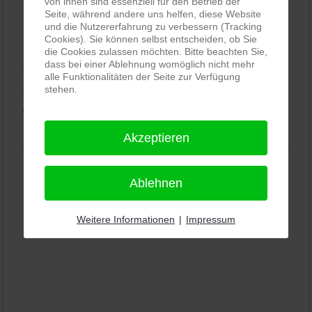
von ihnen sind essenziell für den Betrieb der
Seite, während andere uns helfen, diese Website
und die Nutzererfahrung zu verbessern (Tracking
PRO-ducto GmbH
, Fotografie und Bildbearbeitung in
Cookies). Sie können selbst entscheiden, ob Sie
Lichtenau
die Cookies zulassen möchten. Bitte beachten Sie,
5,0
dass bei einer Ablehnung womöglich nicht mehr
⭐⭐⭐⭐⭐
bei
144 Google-Rezensionen
(Stand
alle Funktionalitäten der Seite zur Verfügung
11.01.2026)
stehen.
Alle Rezensionen ansehen
|
Bewertung abgeben
Akzeptieren
Ablehnen
Weitere Informationen
|
Impressum