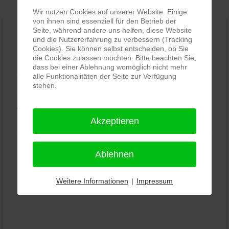
Wir nutzen Cookies auf unserer Website. Einige
von ihnen sind essenziell für den Betrieb der
Seite, während andere uns helfen, diese Website
und die Nutzererfahrung zu verbessern (Tracking
PRO-ducto GmbH
, Fotografie und Bildbearbeitung in
Cookies). Sie können selbst entscheiden, ob Sie
die Cookies zulassen möchten. Bitte beachten Sie,
Lichtenau
dass bei einer Ablehnung womöglich nicht mehr
5,0
⭐⭐⭐⭐⭐
bei
144 Google-Rezensionen
alle Funktionalitäten der Seite zur Verfügung
(Stand
stehen.
11.01.2026)
Alle Rezensionen ansehen
|
Bewertung abgeben
Akzeptieren
Ablehnen
Weitere Informationen
|
Impressum