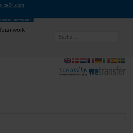
rvice24.com
lgemeine Informationen
Teamwork
powered by:
einfache Datenübertragung