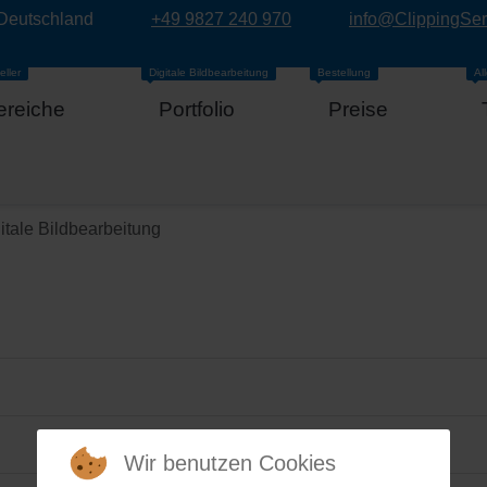
 Deutschland
+49 9827 240 970
info@ClippingSe
eller
Digitale Bildbearbeitung
Bestellung
Al
ereiche
Portfolio
Preise
itale Bildbearbeitung
Wir benutzen Cookies