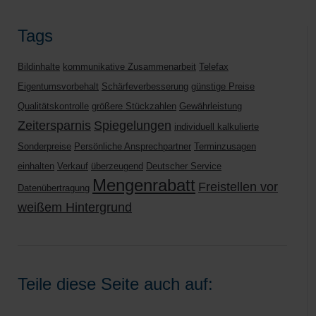
Tags
Bildinhalte
kommunikative Zusammenarbeit
Telefax
Eigentumsvorbehalt
Schärfeverbesserung
günstige Preise
Qualitätskontrolle
größere Stückzahlen
Gewährleistung
Zeitersparnis
Spiegelungen
individuell kalkulierte
Sonderpreise
Persönliche Ansprechpartner
Terminzusagen
einhalten
Verkauf
überzeugend
Deutscher Service
Mengenrabatt
Freistellen vor
Datenübertragung
weißem Hintergrund
Teile diese Seite auch auf: